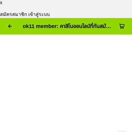
x
สมัครสมาชิก
เข้าสู่ระบบ
ok11 member: คาสิโนออนไลน์ที่ทันสมัยแ
ละน่าเชื่อถือในไทย